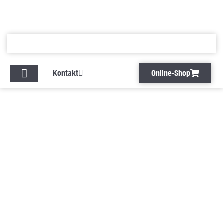
Zum
Inhalt
springen
Kontakt
Online-Shop
Kontakt
Online-Shop
Baustoffe im Bereich Bad von Götz + Moriz
Ein modernes Badezimmer vereint Design, Komfort
und Funktionalität zu einem Ort der Entspannung. Ob
großzügige Walk-in-Dusche, hochwertige Materialien
oder durchdachte Raumkonzepte – zeitgemäße
Lösungen schaffen eine Wohlfühlatmosphäre, die den
Alltag bereichert. Lassen Sie sich in unserer