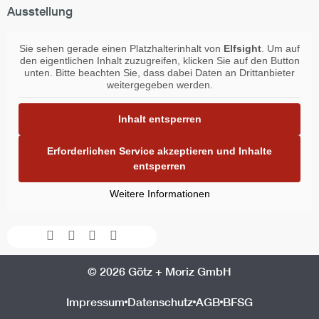
Ausstellung
Sie sehen gerade einen Platzhalterinhalt von
Elfsight
. Um auf
den eigentlichen Inhalt zuzugreifen, klicken Sie auf den Button
unten. Bitte beachten Sie, dass dabei Daten an Drittanbieter
weitergegeben werden.
Inhalt entsperren
Erforderlichen Service akzeptieren und Inhalte
entsperren
Weitere Informationen
Facebook-
Instagram
Youtube
Envelope
f
© 2026 Götz + Moriz GmbH
Impressum
Datenschutz
AGB
BFSG