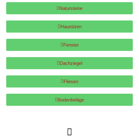
Natursteine
Natursteine
Haustüren
Haustüren
Fenster
Fenster
Dachziegel
Dachziegel
Fliesen
Fliesen
Bodenbeläge
Bodenbeläge