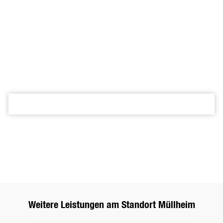
Unsere erfahrenen Experten stehen Ihnen gerne zur Seite,
wenn es um die Auswahl des perfekten Fensters für Ihr
Zuhause geht. Vereinbaren Sie noch heute einen
Beratungstermin und lassen Sie sich von uns inspirieren!
Wir bieten Ihnen eine umfangreiche Auswahl, individuelle
Beratung und mehr als 80 Jahre Erfahrung.
Kostenfreie Fensterberatung in
Kostenfreie Fensterberatung in Müllheim buchen
4,5 Sterne bei Google
Bewertungen ansehen
Bewertungen ansehen
Weitere Leistungen am Standort Müllheim