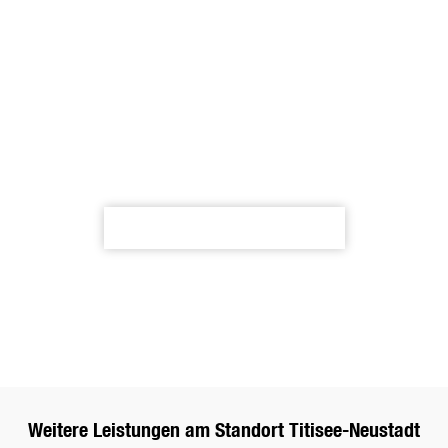
Beratung für Ihr Projekt? Kontaktieren Sie uns jetzt und
fordern Sie Ihr maßgeschneidertes Angebot an oder
vereinbaren Sie einen Termin für eine persönliche Beratung.
Unser Team steht Ihnen gerne zur Verfügung und freut sich
darauf, Ihnen weiterzuhelfen. Nutzen Sie unser
Kontaktformular, um schnell und unkompliziert mit uns in
Verbindung zu treten!
Kontaktanfrage stellen
Kontaktanfrage stellen
4,2 Sterne bei Google
Bewertungen ansehen
Bewertungen ansehen
Weitere Leistungen am Standort Titisee-Neustadt