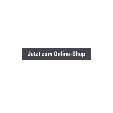
Unsere Mitarbeiter geben jeden Tag ihr
Bestes, dass Ihre Ware schnell und sicher
bei Ihnen ankommt.
Die Lieferung erfolgt bis an Ihre Baustelle
Jetzt zum Online-Sho
Jetzt zum Online-Shop