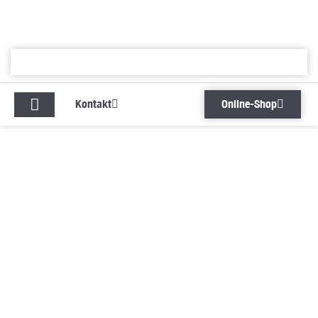
Zum
Inhalt
springen
Kontakt
Online-Shop
Kontakt
Online-Shop