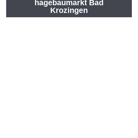
hagebaumarkt Bad
hagebaumarkt Bad
Krozingen
Bequem per Handy bestellen!
Nutzen Sie jetzt unseren Online-Shop und lassen
Sie sich Ihre Waren bis an die Baustelle liefern!
Unkompliziert und einfach in 3 Schritten:
Bestellen Sie von jedem Ort der Welt - 24
Stunden am Tag - Erreichbar über Handy
& PC