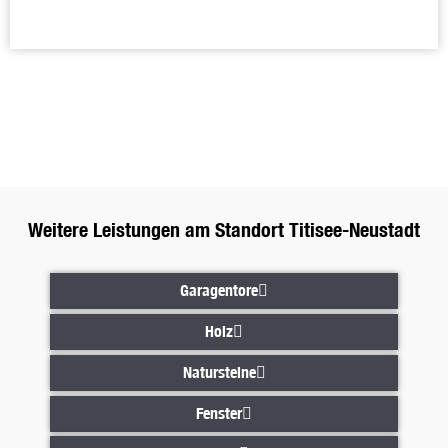
Kostenfreie Innentür-Beratung i
Kostenfreie Innentür-Beratung in Titisee-Neustadt
buchen
4,2 Sterne bei Google
Bewertungen ansehen
Bewertungen ansehen
Weitere Leistungen am Standort Titisee-Neustadt
Garagentore
Garagentore
Holz
Holz
Natursteine
Natursteine
Fenster
Fenster