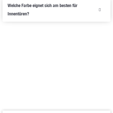
Welche Farbe eignet sich am besten für
Innentüren?
Vereinbaren Sie jetzt einen Termin zur individuellen
Innentür-Beratung in Titisee-Neustadt!
Unsere erfahrenen Experten stehen Ihnen gerne zur Seite,
wenn es um die Auswahl der perfekten Innentür für Ihr
Zuhause geht. Vereinbaren Sie noch heute einen
Beratungstermin und lassen Sie sich von uns inspirieren!
Wir bieten Ihnen eine umfangreiche Auswahl, individuelle
Beratung und mehr als 80 Jahre Erfahrung.