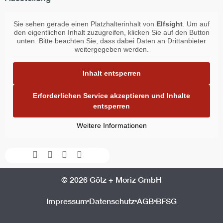
Sie sehen gerade einen Platzhalterinhalt von
Elfsight
. Um auf
den eigentlichen Inhalt zuzugreifen, klicken Sie auf den Button
unten. Bitte beachten Sie, dass dabei Daten an Drittanbieter
weitergegeben werden.
Inhalt entsperren
Erforderlichen Service akzeptieren und Inhalte
entsperren
Weitere Informationen
Facebook-
Instagram
Youtube
Envelope
f
© 2026 Götz + Moriz GmbH
Impressum
Datenschutz
AGB
BFSG